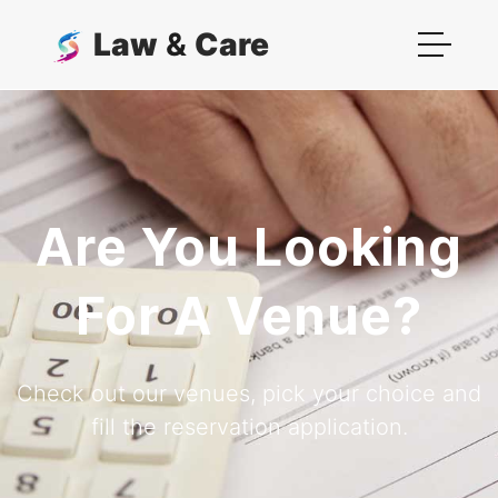
Law
&
Care
Are You Looking
For A Venue?
Check out our venues, pick your choice and
fill the reservation application.