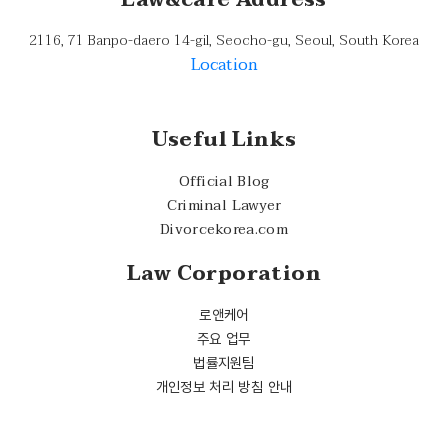
Law&care Address
2116, 71 Banpo-daero 14-gil, Seocho-gu, Seoul, South Korea
Location
Useful Links
Official Blog
Criminal Lawyer
Divorcekorea.com
Law Corporation
로앤케어
주요 업무
법률지원팀
개인정보 처리 방침 안내