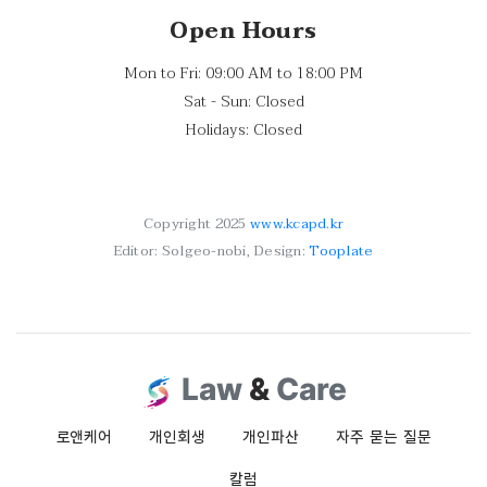
Open Hours
Mon to Fri: 09:00 AM to 18:00 PM
Sat - Sun: Closed
Holidays: Closed
Copyright 2025
www.kcapd.kr
Editor: Solgeo-nobi, Design:
Tooplate
Law
&
Care
로앤케어
개인회생
개인파산
자주 묻는 질문
칼럼