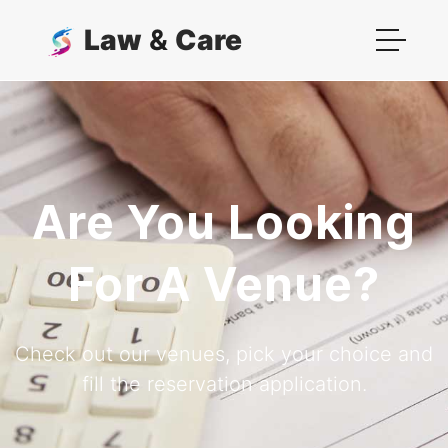
Law
&
Care
Are You Looking
For A Venue?
Check out our venues, pick your choice and
fill the reservation application.