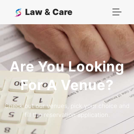
Law
&
Care
Are You Looking
For A Venue?
Check out our venues, pick your choice and
fill the reservation application.