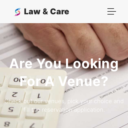
Law
&
Care
Are You Looking
For A Venue?
Check out our venues, pick your choice and
fill the reservation application.