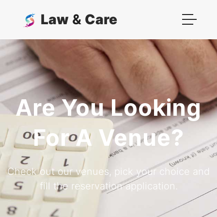
Law
&
Care
Are You Looking
For A Venue?
Check out our venues, pick your choice and
fill the reservation application.