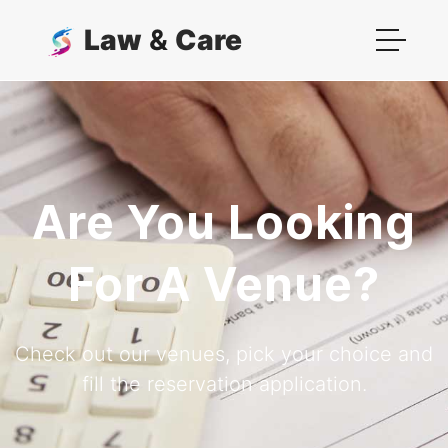
Law
&
Care
Are You Looking
For A Venue?
Check out our venues, pick your choice and
fill the reservation application.