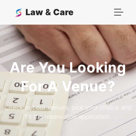
Law
&
Care
Are You Looking
For A Venue?
Check out our venues, pick your choice and
fill the reservation application.