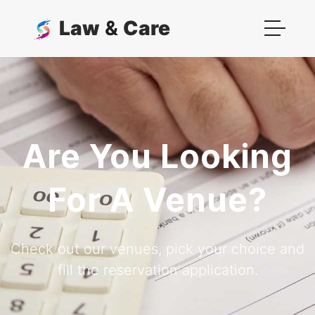
Law
&
Care
Are You Looking
For A Venue?
Check out our venues, pick your choice and
fill the reservation application.