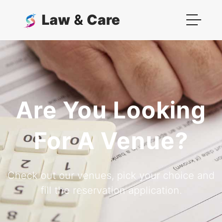
Law
&
Care
Are You Looking
For A Venue?
Check out our venues, pick your choice and
fill the reservation application.