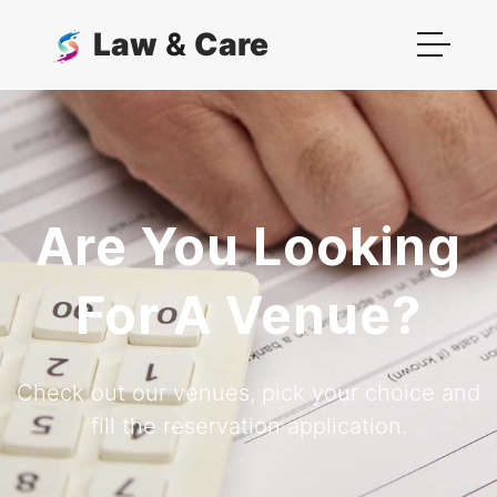
Law
&
Care
Are You Looking
For A Venue?
Check out our venues, pick your choice and
fill the reservation application.