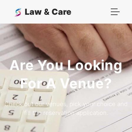
Law
&
Care
Are You Looking
For A Venue?
Check out our venues, pick your choice and
fill the reservation application.