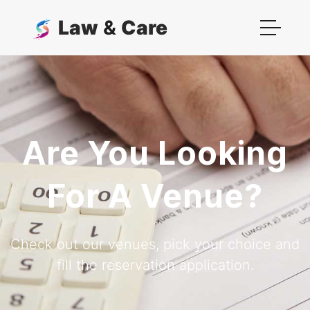
Law
&
Care
Are You Looking
For A Venue?
Check out our venues, pick your choice and
fill the reservation application.