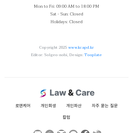
Mon to Fri: 09:00 AM to 18:00 PM
Sat - Sun: Closed
Holidays: Closed
Copyright 2025
www.kcapd.kr
Editor: Solgeo-nobi, Design:
Tooplate
Law
&
Care
로앤케어
개인회생
개인파산
자주 묻는 질문
칼럼