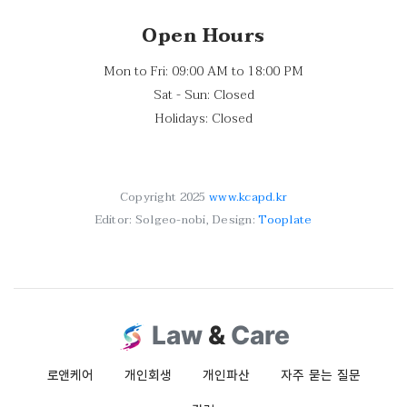
Open Hours
Mon to Fri: 09:00 AM to 18:00 PM
Sat - Sun: Closed
Holidays: Closed
Copyright 2025
www.kcapd.kr
Editor: Solgeo-nobi, Design:
Tooplate
Law
&
Care
로앤케어
개인회생
개인파산
자주 묻는 질문