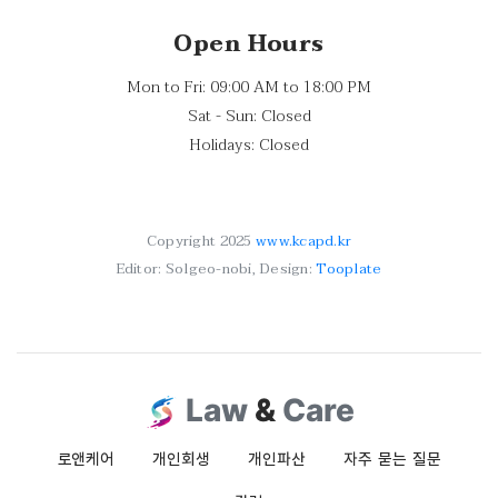
Open Hours
Mon to Fri: 09:00 AM to 18:00 PM
Sat - Sun: Closed
Holidays: Closed
Copyright 2025
www.kcapd.kr
Editor: Solgeo-nobi, Design:
Tooplate
Law
&
Care
로앤케어
개인회생
개인파산
자주 묻는 질문