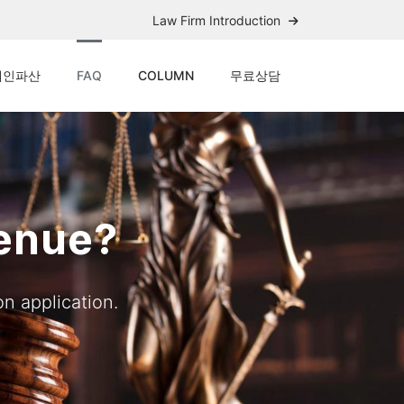
Law Firm Introduction
개인파산
FAQ
COLUMN
무료상담
Venue?
n application.