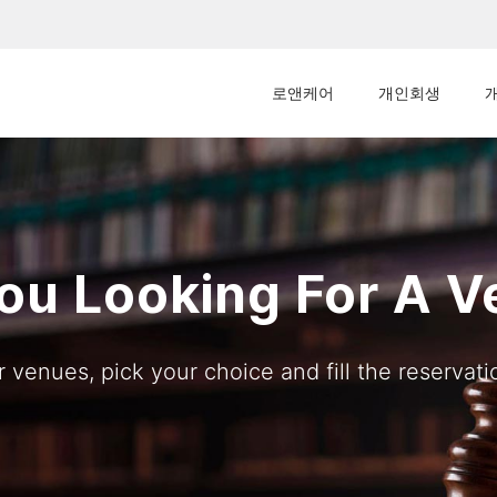
로앤케어
개인회생
ou Looking For A 
 venues, pick your choice and fill the reservatio