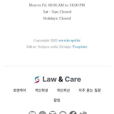
Mon to Fri: 09:00 AM to 18:00 PM
Sat - Sun: Closed
Holidays: Closed
Copyright 2025
www.kcapd.kr
Editor: Solgeo-nobi, Design:
Tooplate
Law
&
Care
로앤케어
개인회생
개인파산
자주 묻는 질문
칼럼